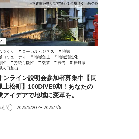
まちづくり
# ローカルビジネス
# 地域
地域コミュニティ
# 地域創生
# 地域活性化
多様性
# 持続可能性
# 複業
# 長野
# 長野県
関係人口創出
オンライン説明会参加者募集中【長
県上松町】100DIVE9期！あなたの
業アイデアで地域に変革を。
2025/5/20
〜
2025/7/6
集期間