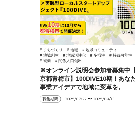
# まちづくり
# 地域
# 地域コミュニティ
# 地域創生
# 地域活性化
# 多様性
# 持続可能性
# 複業
# 関係人口創出
※オンライン説明会参加者募集中
京都青梅市】100DIVE10期！あな
事業アイデアで地域に変革を。
2025/07/22
〜
2025/09/13
募集期間