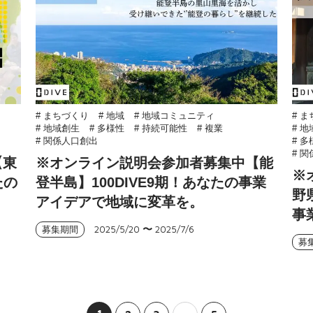
# まちづくり
# 地域
# 地域コミュニティ
# 
# 地域創生
# 多様性
# 持続可能性
# 複業
# 
# 関係人口創出
# 
# 
【東
※オンライン説明会参加者募集中【能
※
たの
登半島】100DIVE9期！あなたの事業
野
アイデアで地域に変革を。
事
2025/5/20
〜
2025/7/6
募集期間
募