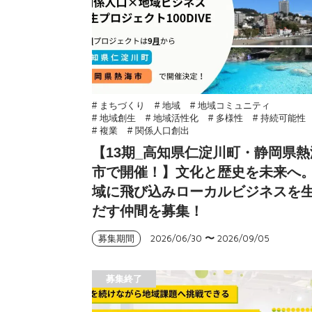
# まちづくり
# 地域
# 地域コミュニティ
# 地域創生
# 地域活性化
# 多様性
# 持続可能性
# 複業
# 関係人口創出
【13期_高知県仁淀川町・静岡県熱
市で開催！】文化と歴史を未来へ
域に飛び込みローカルビジネスを
だす仲間を募集！
2026/06/30
〜
2026/09/05
募集期間
募集終了