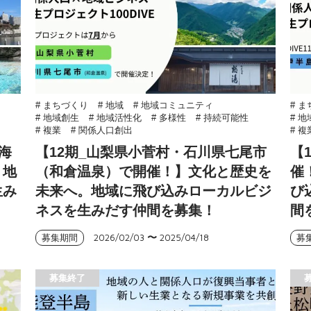
# まちづくり
# 地域
# 地域コミュニティ
# 
# 地域創生
# 地域活性化
# 多様性
# 持続可能性
# 
# 複業
# 関係人口創出
# 複
海
【12期_山梨県小菅村・石川県七尾市
【
。地
（和倉温泉）で開催！】文化と歴史を
催
生み
未来へ。地域に飛び込みローカルビジ
び
ネスを生みだす仲間を募集！
間
2026/02/03
〜
2025/04/18
募集期間
募
募集終了