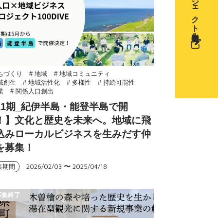
プロジェクト参加申込み
まちづくり
# 地域
# 地域コミュニティ
地域創生
# 地域活性化
# 多様性
# 持続可能性
業
# 関係人口創出
11期_紀伊半島・能登半島で開
！】文化と歴史を未来へ。地域に飛
込みローカルビジネスを生みだす仲
を募集！
2026/02/03
〜
2025/04/18
集期間
募集終了