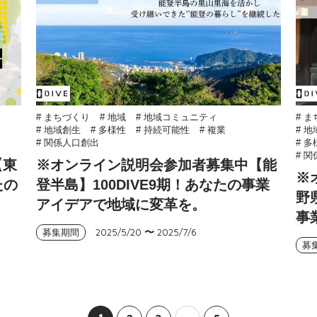
# まちづくり
# 地域
# 地域コミュニティ
# 
# 地域創生
# 多様性
# 持続可能性
# 複業
# 
# 関係人口創出
# 
# 
【東
※オンライン説明会参加者募集中【能
※
たの
登半島】100DIVE9期！あなたの事業
野
アイデアで地域に変革を。
事
2025/5/20
〜
2025/7/6
募集期間
募