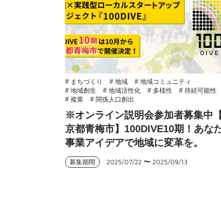
# まちづくり
# 地域
# 地域コミュニティ
# 地域創生
# 地域活性化
# 多様性
# 持続可能性
# 複業
# 関係人口創出
※オンライン説明会参加者募集中
京都青梅市】100DIVE10期！あな
事業アイデアで地域に変革を。
2025/07/22
〜
2025/09/13
募集期間