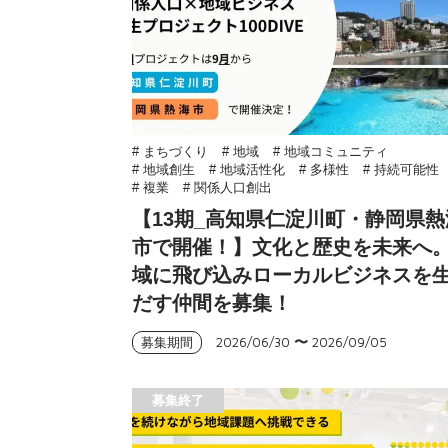
# まちづくり
# 地域
# 地域コミュニティ
# 地域創生
# 地域活性化
# 多様性
# 持続可能性
# 複業
# 関係人口創出
【13期_高知県仁淀川町・静岡県熱
市で開催！】文化と歴史を未来へ
域に飛び込みローカルビジネスを
だす仲間を募集！
2026/06/30
〜
2026/09/05
募集期間
募集終了