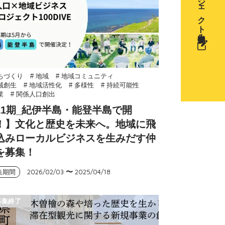
プロジェクト参加申込み
まちづくり
# 地域
# 地域コミュニティ
地域創生
# 地域活性化
# 多様性
# 持続可能性
業
# 関係人口創出
11期_紀伊半島・能登半島で開
！】文化と歴史を未来へ。地域に飛
込みローカルビジネスを生みだす仲
を募集！
2026/02/03
〜
2025/04/18
集期間
募集終了