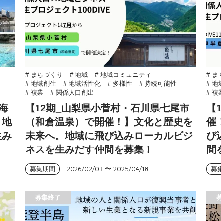
# まちづくり
# 地域
# 地域コミュニティ
# 
# 地域創生
# 地域活性化
# 多様性
# 持続可能性
# 
# 複業
# 関係人口創出
# 複
海
【12期_山梨県小菅村・石川県七尾市
【
。地
（和倉温泉）で開催！】文化と歴史を
催
生み
未来へ。地域に飛び込みローカルビジ
び
ネスを生みだす仲間を募集！
間
2026/02/03
〜
2025/04/18
募集期間
募
募集終了