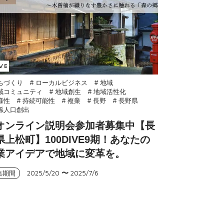
まちづくり
# ローカルビジネス
# 地域
地域コミュニティ
# 地域創生
# 地域活性化
多様性
# 持続可能性
# 複業
# 長野
# 長野県
関係人口創出
オンライン説明会参加者募集中【長
県上松町】100DIVE9期！あなたの
業アイデアで地域に変革を。
2025/5/20
〜
2025/7/6
集期間