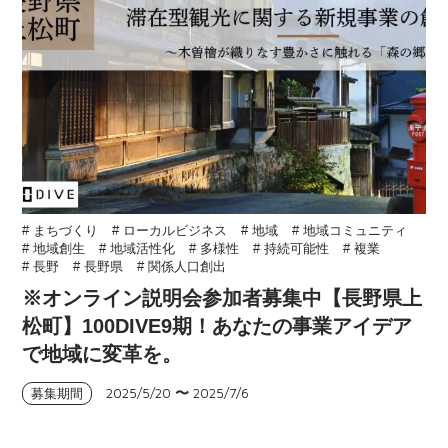
# まちづくり
# ローカルビジネス
# 地域
# 地域コミュニティ
# 地域創生
# 地域活性化
# 多様性
# 持続可能性
# 複業
# 長野
# 長野県
# 関係人口創出
※オンライン説明会参加者募集中【長野県上
松町】100DIVE9期！あなたの事業アイデア
で地域に変革を。
2025/5/20
〜
2025/7/6
募集期間