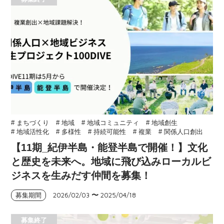
# まちづくり
# 地域
# 地域コミュニティ
# 地域創生
# 地域活性化
# 多様性
# 持続可能性
# 複業
# 関係人口創出
【11期_紀伊半島・能登半島で開催！】文化
と歴史を未来へ。地域に飛び込みローカルビ
ジネスを生みだす仲間を募集！
2026/02/03
〜
2025/04/18
募集期間
募集終了