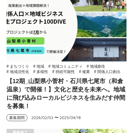
# まちづくり
# 地域
# 地域コミュニティ
# 地域創生
# 地域活性化
# 多様性
# 持続可能性
# 複業
# 関係人口創出
【12期_山梨県小菅村・石川県七尾市（和倉
温泉）で開催！】文化と歴史を未来へ。地域
に飛び込みローカルビジネスを生みだす仲間
を募集！
2026/02/03
〜
2025/04/18
募集期間
募集終了