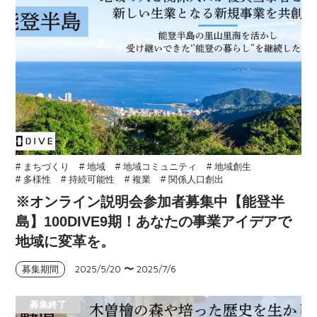
# まちづくり
# 地域
# 地域コミュニティ
# 地域創生
# 多様性
# 持続可能性
# 複業
# 関係人口創出
※オンライン説明会参加者募集中【能登半
島】100DIVE9期！あなたの事業アイデアで
地域に変革を。
2025/5/20
〜
2025/7/6
募集期間
募集終了