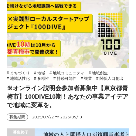
# まちづくり
# 地域
# 地域コミュニティ
# 地域創生
# 地域活性化
# 多様性
# 持続可能性
# 複業
# 関係人口創出
※オンライン説明会参加者募集中【東京都青
梅市】100DIVE10期！あなたの事業アイデア
で地域に変革を。
2025/07/22
〜
2025/09/13
募集期間
募集終了