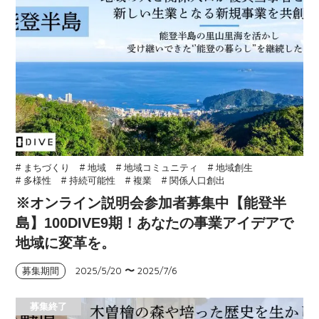
# まちづくり
# 地域
# 地域コミュニティ
# 地域創生
# 多様性
# 持続可能性
# 複業
# 関係人口創出
※オンライン説明会参加者募集中【能登半
島】100DIVE9期！あなたの事業アイデアで
地域に変革を。
2025/5/20
〜
2025/7/6
募集期間
募集終了