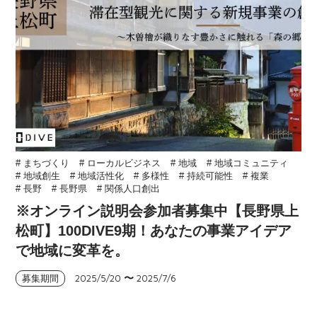
# まちづくり
# ローカルビジネス
# 地域
# 地域コミュニティ
# 地域創生
# 地域活性化
# 多様性
# 持続可能性
# 複業
# 長野
# 長野県
# 関係人口創出
※オンライン説明会参加者募集中【長野県上
松町】100DIVE9期！あなたの事業アイデア
で地域に変革を。
2025/5/20
〜
2025/7/6
募集期間