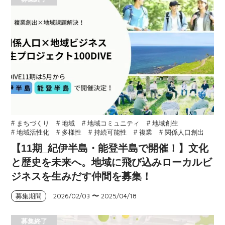
# まちづくり
# 地域
# 地域コミュニティ
# 地域創生
# 地域活性化
# 多様性
# 持続可能性
# 複業
# 関係人口創出
【11期_紀伊半島・能登半島で開催！】文化
と歴史を未来へ。地域に飛び込みローカルビ
ジネスを生みだす仲間を募集！
2026/02/03
〜
2025/04/18
募集期間
募集終了