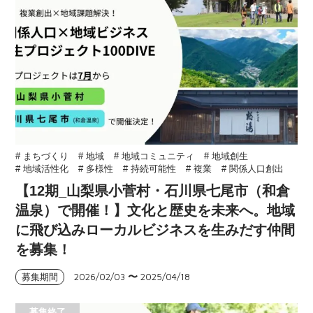
# まちづくり
# 地域
# 地域コミュニティ
# 地域創生
# 地域活性化
# 多様性
# 持続可能性
# 複業
# 関係人口創出
【12期_山梨県小菅村・石川県七尾市（和倉
温泉）で開催！】文化と歴史を未来へ。地域
に飛び込みローカルビジネスを生みだす仲間
を募集！
2026/02/03
〜
2025/04/18
募集期間
募集終了