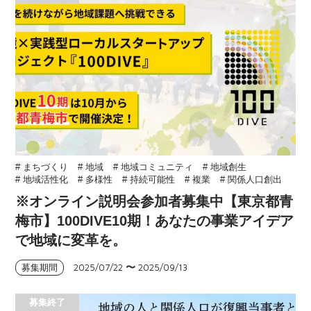
# まちづくり
# 地域
# 地域コミュニティ
# 地域創生
# 地域活性化
# 多様性
# 持続可能性
# 複業
# 関係人口創出
※オンライン説明会参加者募集中【東京都青
梅市】100DIVE10期！あなたの事業アイデア
で地域に変革を。
2025/07/22
〜
2025/09/13
募集期間
募集終了